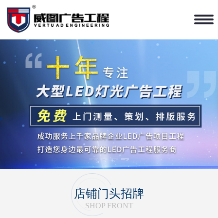
1
2
3
4
店铺门头招牌
SHOP FRONT