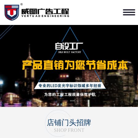
1
2
3
4
店铺门头招牌
SHOP FRONT