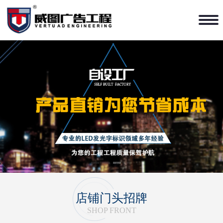
1
2
3
4
店铺门头招牌
SHOP FRONT