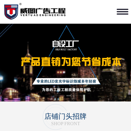
1
2
3
4
店铺门头招牌
SHOP FRONT