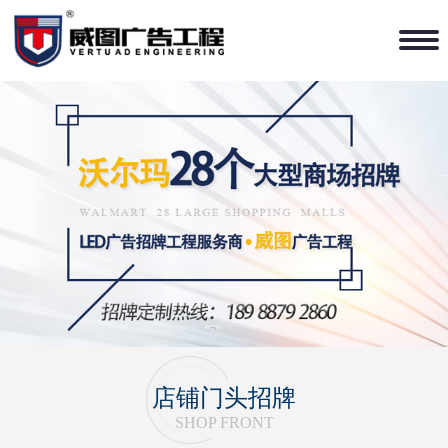
1
2
3
4
店铺门头招牌
SHOP FRONT