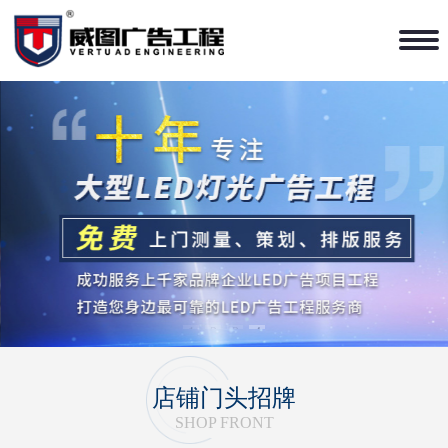
1
2
3
4
店铺门头招牌
SHOP FRONT