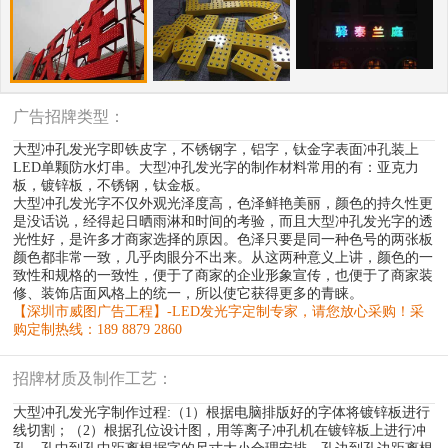
广告招牌类型：
大型冲孔发光字即铁皮字，不锈钢字，铝字，钛金字表面冲孔装上
LED单颗防水灯串。大型冲孔发光字的制作材料常用的有：亚克力
板，镀锌板，不锈钢，钛金板。
大型冲孔发光字不仅外观光泽度高，色泽鲜艳美丽，颜色的持久性更
是没话说，经得起日晒雨淋和时间的考验，而且大型冲孔发光字的透
光性好，是许多才商家选择的原因。色泽只要是同一种色号的两张板
颜色都非常一致，几乎肉眼分不出来。从这两种意义上讲，颜色的一
致性和规格的一致性，便于了商家的企业形象宣传，也便于了商家装
修、装饰店面风格上的统一，所以使它获得更多的青睐。
【深圳市威图广告工程】-LED发光字定制专家，请您放心采购！采
购定制热线：189 8879 2860
招牌材质及制作工艺：
大型冲孔发光字制作过程:（1）根据电脑排版好的字体将镀锌板进行
线切割；（2）根据孔位设计图，用等离子冲孔机在镀锌板上进行冲