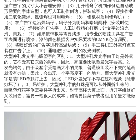
孔，孔中到孔中距离根据字的尺寸大小合理安排，孔边到孔边距离根
据广告字的尺寸大小合理安排；（3）用开槽弯字机制作侧边自动成
形需要的字体造型，也可人工制作侧边，拼装成字；（4）焊接作业
用二氧化碳焊、氩弧焊也可用电焊；（另：铝板材质用铝焊机）；
（5）在广告字边沿焊码仔，码仔分为明码和暗码两种（安装时使
用）；（6）焊接好的广告字，人工进行精心打磨，让文字边沿光
滑、美观；（7）如果镀锌板等需要烤漆，用专业的喷漆工具在广告
字表面进行喷漆，漆的颜色根据客户实际要求的CMYK色值调配。
（8）将喷好漆的广告字进行高温烘烤；（9）手工将LED外露灯点安
装在广告字上。（10）通电进行24小时的发光测试。
大型冲孔发光字与吸塑字的区别：1、大型冲孔发光字由于灯是外露
的，它不受其它东西的影响，因此，亮度要比吸塑发光字要高。2
、
发光均匀，由于吸塑字受笔画大小的局限，普通模组装不下去的笔画
就没有办法，因此，会出现一个字亮度不一的地方。而大型冲孔发光
字是装LED单颗灯上去，因此，LED外发光字不存在这种现象（除非
灯坏了）。3、易维护，大型冲孔字的灯珠是可以从外面拆出来的，
而吸塑灯箱字侧需要将字拆出来。对于高楼大厦上面，拆开字维修好
又装回去，需要一笔很大的成本，如需要搭架子或者租用吊篮才能做
到。