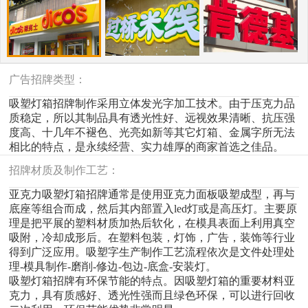
广告招牌类型：
吸塑灯箱招牌制作
采用立体发光字加工技术。由于压克力品
质稳定，所以其制品具有透光性好、远视效果清晰、抗压强
度高、十几年不褪色、光亮如新等其它灯箱、金属字所无法
相比的特点，是永续经营、实力雄厚的商家首选之佳品。
招牌材质及制作工艺：
亚克力吸塑灯箱招牌通常是使用亚克力面板吸塑成型，再与
底座等组合而成，然后其内部置入led灯或是高压灯。主要原
理是把平展的塑料材质加热后软化，在模具表面上利用真空
吸附，冷却成形后。在塑料包装，灯饰，广告，装饰等行业
得到广泛应用。吸塑字生产制作工艺流程依次是文件处理处
理-模具制作-磨削-修边-包边-底盒-安装灯。
吸塑灯箱招牌有环保节能的特点。因吸塑灯箱的重要材料亚
克力，具有质感好、透光性强而且绿色环保，可以进行回收