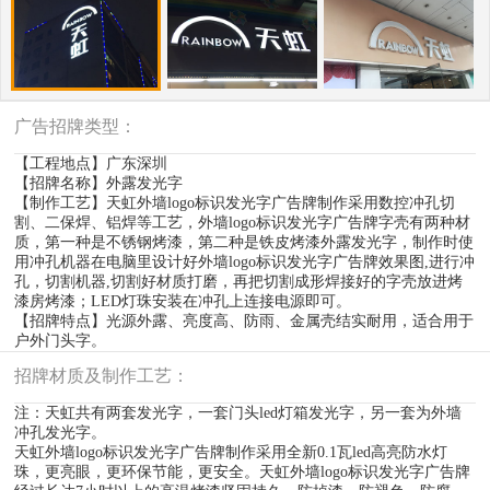
广告招牌类型：
【工程地点】广东深圳
【招牌名称】外露发光字
【制作工艺】天虹外墙logo标识发光字广告牌制作采用数控冲孔切
割、二保焊、铝焊等工艺，外墙logo标识发光字广告牌字壳有两种材
质，第一种是不锈钢烤漆，第二种是铁皮烤漆外露发光字，制作时使
用冲孔机器在电脑里设计好外墙logo标识发光字广告牌效果图,进行冲
孔，切割机器,切割好材质打磨，再把切割成形焊接好的字壳放进烤
漆房烤漆；LED灯珠安装在冲孔上连接电源即可。
【招牌特点】光源外露、亮度高、防雨、金属壳结实耐用，适合用于
户外门头字。
招牌材质及制作工艺：
注：天虹共有两套发光字，一套门头led灯箱发光字，另一套为外墙
冲孔发光字。
天虹外墙logo标识发光字广告牌制作采用全新0.1瓦led高亮防水灯
珠，更亮眼，更环保节能，更安全。天虹外墙logo标识发光字广告牌