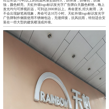
经过长达7小时以上的高温烤漆坚固持久，防掉漆，防褪色，防腐
蚀，颜色鲜亮。天虹外墙logo标识发光字广告牌白天颜色鲜艳，晚上
发光均匀可辨视距远，可到达2000米以上。寿命更长,经久耐用，决
不会出现缺笔画现象，寿命可达10万小时。天虹外墙logo标识发光字
广告牌制作侧面使用不锈钢包边，无缝焊接，抗风抗雨，特别适合安
装在一些大型的建筑楼顶或外墙。