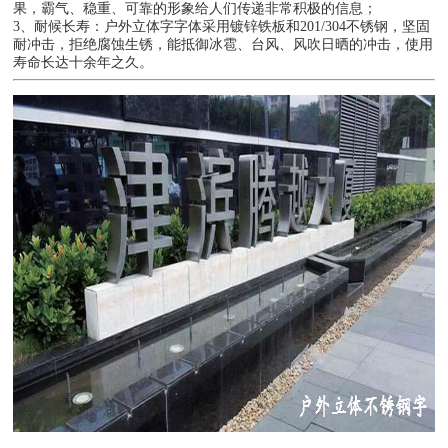
果，霸气、稳重、可靠的形象给人们传递非常积极的信息；
3、耐候长寿：户外立体字字体采用镀锌铁板和201/304不锈钢，坚固
耐冲击，拒绝腐蚀生锈，能抵御冰雹、台风、风吹日晒的冲击，使用
寿命长达十余年之久。