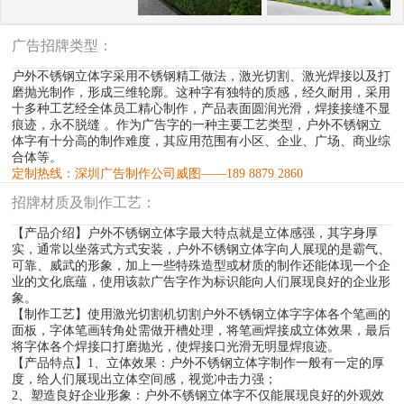
广告招牌类型：
户外不锈钢立体字采用不锈钢精工做法，激光切割、激光焊接以及打
磨抛光制作，形成三维轮廓。这种字有独特的质感，经久耐用，采用
十多种工艺经全体员工精心制作，产品表面圆润光滑，焊接接缝不显
痕迹，永不脱缝 。作为广告字的一种主要工艺类型，户外不锈钢立
体字有十分高的制作难度，其应用范围有小区、企业、广场、商业综
合体等。
定制热线：深圳广告制作公司威图——189 8879 2860
招牌材质及制作工艺：
【产品介绍】户外不锈钢立体字最大特点就是立体感强，其字身厚
实，通常以坐落式方式安装，户外不锈钢立体字向人展现的是霸气、
可靠、威武的形象，加上一些特殊造型或材质的制作还能体现一个企
业的文化底蕴，使用该款广告字作为标识能向人们展现良好的企业形
象。
【制作工艺】使用激光切割机切割户外不锈钢立体字字体各个笔画的
面板，字体笔画转角处需做开槽处理，将笔画焊接成立体效果，最后
将字体各个焊接口打磨抛光，使焊接口光滑无明显焊痕迹。
【产品特点】1、立体效果：户外不锈钢立体字制作一般有一定的厚
度，给人们展现出立体空间感，视觉冲击力强；
2、塑造良好企业形象：户外不锈钢立体字不仅能展现良好的外观效