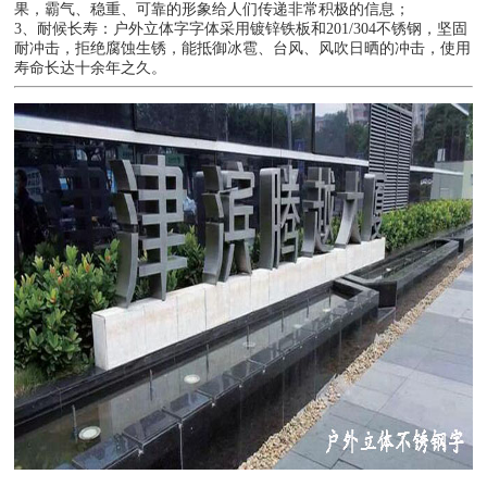
果，霸气、稳重、可靠的形象给人们传递非常积极的信息；
3、耐候长寿：户外立体字字体采用镀锌铁板和201/304不锈钢，坚固
耐冲击，拒绝腐蚀生锈，能抵御冰雹、台风、风吹日晒的冲击，使用
寿命长达十余年之久。