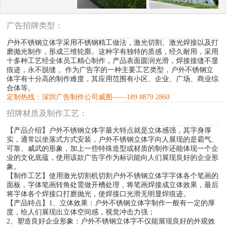
广告招牌类型：
户外不锈钢立体字采用不锈钢精工做法，激光切割、激光焊接以及打
磨抛光制作，形成三维轮廓。这种字有独特的质感，经久耐用，采用
十多种工艺经全体员工精心制作，产品表面圆润光滑，焊接接缝不显
痕迹，永不脱缝 。作为广告字的一种主要工艺类型，户外不锈钢立
体字有十分高的制作难度，其应用范围有小区、企业、广场、商业综
合体等。
定制热线：深圳广告制作公司威图——189 8879 2860
招牌材质及制作工艺：
【产品介绍】户外不锈钢立体字最大特点就是立体感强，其字身厚
实，通常以坐落式方式安装，户外不锈钢立体字向人展现的是霸气、
可靠、威武的形象，加上一些特殊造型或材质的制作还能体现一个企
业的文化底蕴，使用该款广告字作为标识能向人们展现良好的企业形
象。
【制作工艺】使用激光切割机切割户外不锈钢立体字字体各个笔画的
面板，字体笔画转角处需做开槽处理，将笔画焊接成立体效果，最后
将字体各个焊接口打磨抛光，使焊接口光滑无明显焊痕迹。
【产品特点】1、立体效果：户外不锈钢立体字制作一般有一定的厚
度，给人们展现出立体空间感，视觉冲击力强；
2、塑造良好企业形象：户外不锈钢立体字不仅能展现良好的外观效