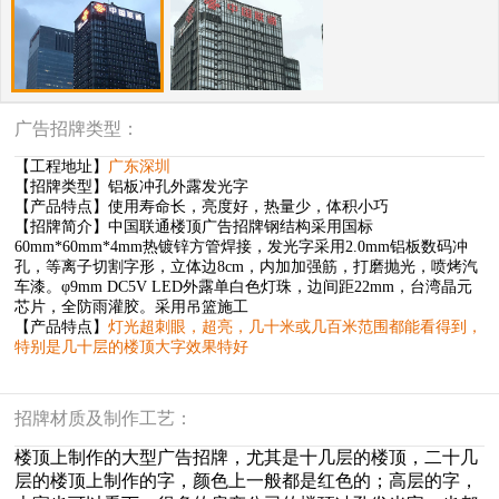
广告招牌类型：
【工程地址】
广东深圳
【招牌类型】铝板冲孔外露发光字
【产品特点】使用寿命长，亮度好，热量少，体积小巧
【招牌简介】中国联通楼顶广告招牌钢结构采用国标
60mm*60mm*4mm热镀锌方管焊接，发光字采用2.0mm铝板数码冲
孔，等离子切割字形，立体边8cm，内加加强筋，打磨抛光，喷烤汽
车漆。φ9mm DC5V LED外露单白色灯珠，边间距22mm，台湾晶元
芯片，全防雨灌胶。采用吊篮施工
【产品特点】
灯光超刺眼，超亮，几十米或几百米范围都能看得到，
特别是几十层的楼顶大字效果特好
招牌材质及制作工艺：
楼顶上制作的大型广告招牌，尤其是十几层的楼顶，二十几
层的楼顶上制作的字，颜色上一般都是红色的；高层的字，