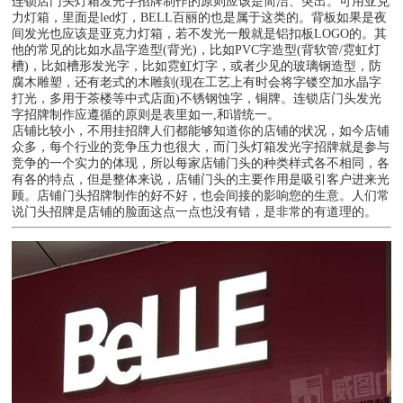
连锁店门头灯箱发光字招牌制作的原则应该是简洁、突出。可用亚克
力灯箱，里面是led灯，BELL百丽的也是属于这类的。背板如果是夜
间发光也应该是亚克力灯箱，若不发光一般就是铝扣板LOGO的。其
他的常见的比如水晶字造型(背光)，比如PVC字造型(背软管/霓虹灯
槽)，比如槽形发光字，比如霓虹灯字，或者少见的玻璃钢造型，防
腐木雕塑，还有老式的木雕刻(现在工艺上有时会将字镂空加水晶字
打光，多用于茶楼等中式店面)不锈钢蚀字，铜牌。连锁店门头发光
字招牌制作应遵循的原则是表里如一,和谐统一。
店铺比较小，不用挂招牌人们都能够知道你的店铺的状况，如今店铺
众多，每个行业的竞争压力也很大，而门头灯箱发光字招牌就是参与
竞争的一个实力的体现，所以每家店铺门头的种类样式各不相同，各
有各的特点，但是整体来说，店铺门头的主要作用是吸引客户进来光
顾。店铺门头招牌制作的好不好，也会间接的影响您的生意。人们常
说门头招牌是店铺的脸面这点一点也没有错，是非常的有道理的。