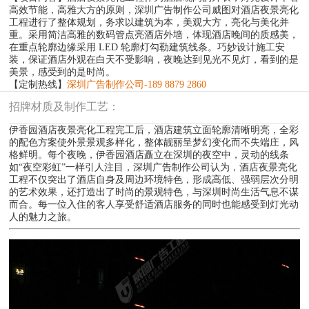
高效节能，高雅大方的原则，深圳广告制作公司威图对酒店夜景亮化
工程进行了整体规划，务求以建筑为本，美观大方，亮化与美化并
重。采用简洁高雅的数码管点亮酒店外墙，体现酒店晚间的质感美，
在重点轮廓边缘采用 LED 轮廓灯勾勒建筑线条。巧妙设计施工安
装，保证酒店外观在白天不受影响，夜晚达到见光不见灯，看到的是
美景，感受到的是时尚。
【定制热线】
深圳广告制作公司-189 8879 2860
招牌材质及制作工艺：
伊香园酒店夜景亮化工程完工后，酒店建筑立面轮廓清晰明亮，全彩
的配色方案使外景景观多样化，整体靓丽呈梦幻变化而不失端庄，风
格鲜明。每个夜晚，伊香园酒店矗立在深圳的夜空中，灵动的线条
如“夜空彩虹”一样引人注目，深圳广告制作公司认为，酒店夜景亮化
工程不仅突出了酒店自身及周边环境特色，形成高低、强弱层次分明
的艺术效果，还打造出了时尚的景观特色，与深圳时尚生活气息不谋
而合。每一位入住的客人享受舒适酒店服务的同时也能感受到灯光动
人的魅力之旅。