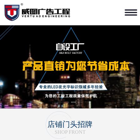
1
2
3
4
店铺门头招牌
SHOP FRONT