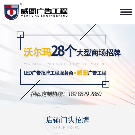
1
2
3
4
店铺门头招牌
SHOP FRONT