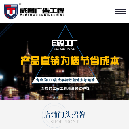
1
2
3
4
店铺门头招牌
SHOP FRONT