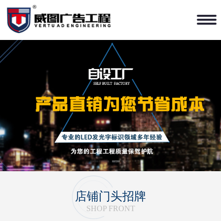
1
2
3
4
店铺门头招牌
SHOP FRONT