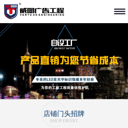
1
2
3
4
店铺门头招牌
SHOP FRONT