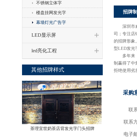
不锈钢立体字
招牌
楼盘挂网发光字
幕墙灯光广告字
深圳市
司；专注店
LED显示屏
的招牌形象
型LED发
led亮化工程
多年来，我
制赢得了中
其他招牌样式
拒绝使用劣
采购
联
联系
茶理宜世奶茶店背发光字门头招牌
电子