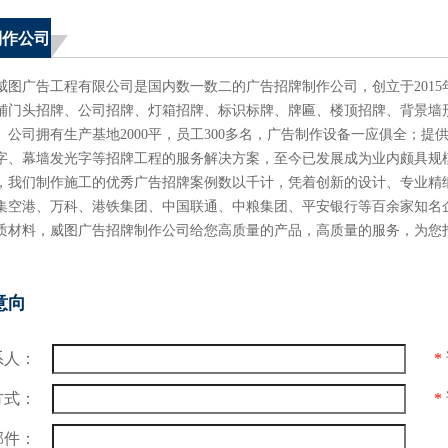
制作公司
威图广告工程有限公司是国内数一数二的广告招牌制作公司，创立于201
铺门头招牌、公司招牌、灯箱招牌、标识标牌、牌匾、楼顶招牌、背景墙
。公司拥有生产基地2000平，员工300多名，广告制作设备一应俱全；
光字、幕墙发光字等招牌工程的服务解决方案，至今已发展成为业内颇具规
们制作施工的优秀广告招牌案例数以千计，凭着创新的设计、专业精细
集空港、万科、港铁集团、中国联通、中粮集团、平安银行等百余家知名
质材料，威图广告招牌制作公司给您高质量的产品，高质量的服务，为您
意向
系人：
*
方式：
*
邮件：