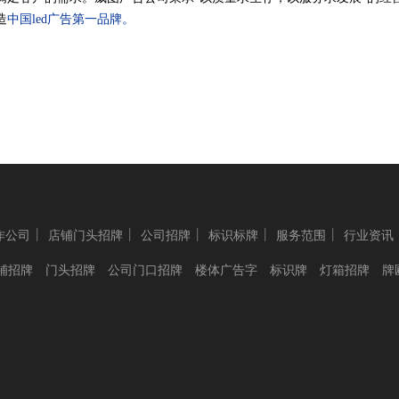
造
中国led广告第一品牌。
丨
丨
丨
丨
丨
作公司
店铺门头招牌
公司招牌
标识标牌
服务范围
行业资讯
铺招牌
门头招牌
公司门口招牌
楼体广告字
标识牌
灯箱招牌
牌