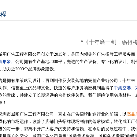
程
“《十年磨一剑，砺得梅
威图广告工程有限公司
创立于2015年，是国内领先的广告招牌工程服务商
牌形象。
公司拥有生产基地2000平，先进的生产设备、
专业化的设计、制
助力近2000个品牌形象建设。
拥有集策略到设计，再到制作及安装落地的完整产业链公司；十年来，
制作、信誉至上的品牌文化、快速的客户服务响应机制
赢得了
中集空港、
位的青睐，并建立了长期深远的合作伙伴关系。我们拒绝使用劣质材料，
象！
市威图广告工程有限公司一直走在广告招牌制造行业的前端，以
高品
模化的市场运作，改善了店铺门头招牌现场制作的落后模式，转化成工厂
进的每一步，都离不开广大客户的支持和信赖。在今后的发展过程中，我们
满足客户的需求。威图广告公司秉承“以质量求生存，以服务求发展”的经