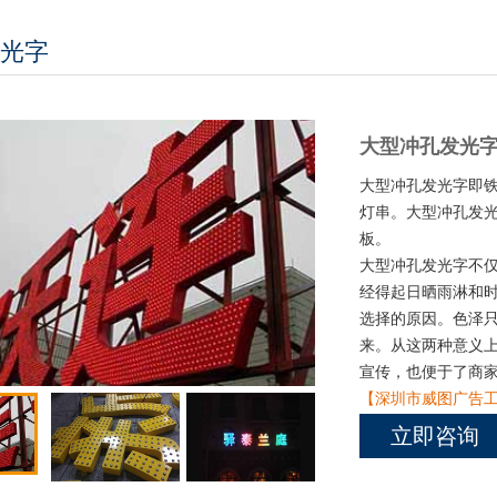
光字
大型冲孔发光
大型冲孔发光字即铁
灯串。大型冲孔发
板。
大型冲孔发光字不
经得起日晒雨淋和
选择的原因。色泽
来。从这两种意义
宣传，也便于了商
【深圳市威图广告工
189 8879 2860
立即咨询