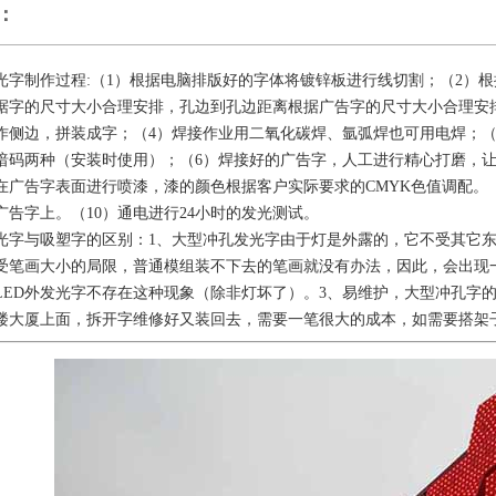
：
光字制作过程:（1）根据电脑排版好的字体将镀锌板进行线切割；（2）
据字的尺寸大小合理安排，孔边到孔边距离根据广告字的尺寸大小合理安
作侧边，拼装成字；（4）焊接作业用二氧化碳焊、氩弧焊也可用电焊；（
暗码两种（安装时使用）；（6）焊接好的广告字，人工进行精心打磨，让
在广告字表面进行喷漆，漆的颜色根据客户实际要求的CMYK色值调配。（
广告字上。（10）通电进行24小时的发光测试。
光字与吸塑字的区别：1、大型冲孔发光字由于灯是外露的，它不受其它东
受笔画大小的局限，普通模组装不下去的笔画就没有办法，因此，会出现一
LED外发光字不存在这种现象（除非灯坏了）。3、易维护，大型冲孔字
楼大厦上面，拆开字维修好又装回去，需要一笔很大的成本，如需要搭架