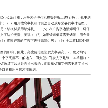
根据孔位设计图，用等离子冲孔机在镀锌板上进行冲孔，孔中到
排；（3）用开槽弯字机制作侧边自动成形需要的字体造型，
另：铝板材质用铝焊机）；（5）在广告字边沿焊码仔，码仔
文字边沿光滑、美观；（7）如果镀锌板等需要烤漆，用专业
8）将喷好漆的广告字进行高温烘烤；（9）手工将LED外露
西的影响，因此，亮度要比吸塑发光字要高。2
、发光均匀，
个字亮度不一的地方。而大型冲孔发光字是装LED单颗灯上
的灯珠是可以从外面拆出来的，而吸塑灯箱字侧需要将字拆出
子或者租用吊篮才能做到。