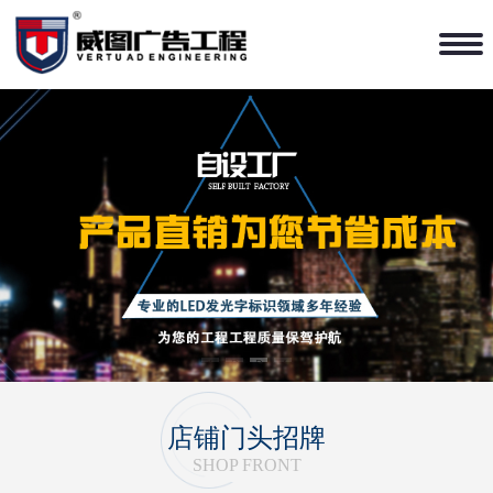
1
2
3
4
店铺门头招牌
SHOP FRONT