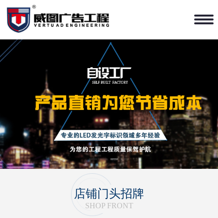
1
2
3
4
店铺门头招牌
SHOP FRONT