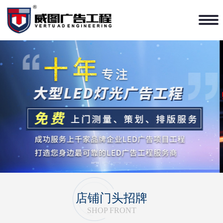
1
2
3
4
店铺门头招牌
SHOP FRONT