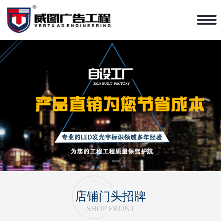
1
2
3
4
店铺门头招牌
SHOP FRONT