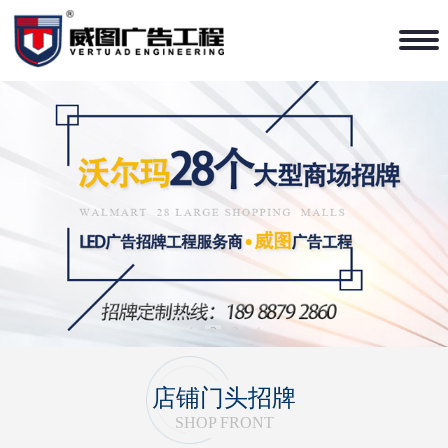
1
2
3
4
店铺门头招牌
SHOP FRONT