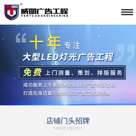
1
2
3
4
店铺门头招牌
SHOP FRONT