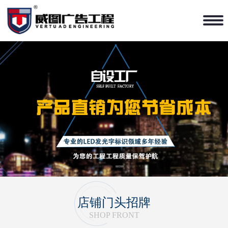
1
2
3
4
店铺门头招牌
SHOP FRONT