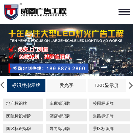
标识牌指示牌
发光字
LED显示屏
地产标识牌
车库标识牌
校园标识牌
医院标识标牌
酒店标识牌
道路标识牌
园区标识标牌
导向标识牌
景区标识牌