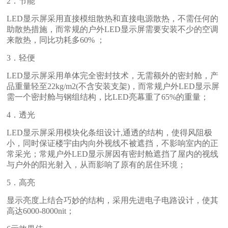
2
．节能
LED
显示屏采用直接模组散热和直接电源散热，不需任何的
助散热措施，而常规的户外
LED
显示屏需要安装不少的空调
来散热，同比功耗多
60%
；
3
．轻便
LED
显示屏采用单体完全密封技术，无需额外的密封舱，产
品重量轻至
22kg/m2(
不含安装支架
)
，而常规户外
LED
显示屏
需一个密封舱与钢组结构，比
LED
亮幕重了
65%
的重量；
4
．透光
LED
显示屏采用模块化条组设计
,
通透的结构，使得风阻极
小，同时保证楼宇由内向外视线不被遮挡，不影响室内的正
常采光；常规户外
LED
显示屏因有密封舱遮挡了屋内的视线
与户外的阳光射入，从而影响了原有的居住环境；
5
．高亮
显示亮度上结合巧妙的结构，采用先进电子电路设计，使其
高达
6000-8000nit
；