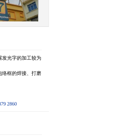
露发光字的加工较为
包络框的焊接、打磨
 2860