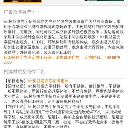
广告招牌类型：
led树脂发光字招牌其均匀亮丽的发光效果深得广大品牌商青睐，常
用于高端商业品牌终端视觉识别建设中。由树脂材料制作的发光招牌
质量好，亮度强，同时可以完成立体多种颜色嵌套效果，围边也可以
采用不同的特种金属材质围边，适应不同的应用场景；led树脂发光
字招牌由底盒、LED灯、环氧树脂和有机膜构成。底盒由激光切割，
切割出边带以及底板，边带开槽处理，底盒由激光焊焊接，内白色油
漆处理，外烤白色漆，装入白色LED灯。
LED树脂字专业定制工程商：深圳威图广告— 定制热线：189 8879
2860
招牌材质及制作工艺：
【项目名称】
led树脂发光字招牌定制
【招牌材质】led树脂发光字材料一般有不锈钢、镀锌板等，不锈钢
一般不用烤漆，而镀锌板必须要烤漆，不然会生锈。厚度也随字体的
大小而定。led树脂发光字招牌定制采用不锈钢做字壳，不锈钢围边
5cm,内装高亮LED贴片，正面灌环氧树脂胶!
【制作工艺】led树脂发光字招牌定制字壳采用激光切割，围边采用
纯手工焊边(深圳威图广告公司拥有最先进的激光焊字机，采用焊光
焊字机，成品更加美观，速度快，再加上全自动数控开槽机，速度是
纯手工的5倍以上!而且不用打磨、抛光，不会出现焊接烧坏、变色等
原因，直接可以装灯，不用怎么处理)