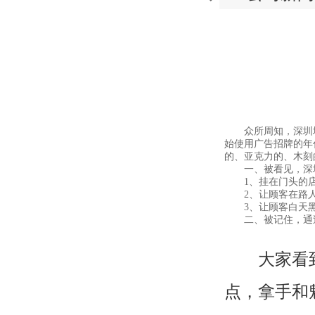
众所周知，深圳地
始使用广告招牌的年
的、亚克力的、木刻
一、被看见，深圳
1、挂在门头的店
2、让顾客在路人
3、让顾客白天黑
二、被记住，通过
大家看到招
点，拿手和