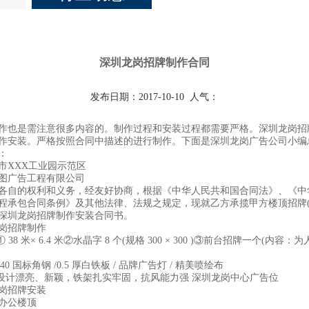
深圳龙岗招牌制作合同
发布日期：2017-10-10
人气：
也是需注意很多内容的。制作过程和安装过程都需要严格。深圳龙岗招
作安装。严格按照合同中描述的进行制作。下面是深圳龙岗广告公司小编
：
XXX工业园示范区
广告工程有限公司
自的权利和义务，经友好协商，根据《中华人民共和国合同法》、《中
程承包合同条例》及其他法律、法规之规定，现就乙方承揽甲方楼顶招牌(
深圳龙岗招牌制作安装合同书。
岗招牌制作
 米× 6.4 米②水晶字 8 个(规格 300 × 300 )③前台招牌一个(内容：
40 国标角钢 /0.5 厚白铁板 / 品牌广告灯 / 精美喷绘布
设计漂亮、新颖，铁架扎实牢固，抗风能力强
深圳龙岗
中心广告位
岗招牌安装
办公楼顶