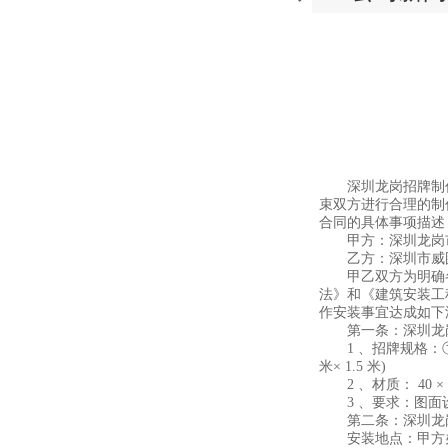
深圳龙岗招牌制作
束双方进行合理的制
合同的具体事项描述
甲方：深圳龙岗市
乙方：深圳市威图
甲乙双方为明确各
法》和《建筑安装工
作安装事宜达成如下
第一条：深圳龙
1 、招牌规格：① 38
米× 1.5 米)
2 、材质： 40 × 
3 、要求：图面
第二条：深圳龙
安装地点：甲方