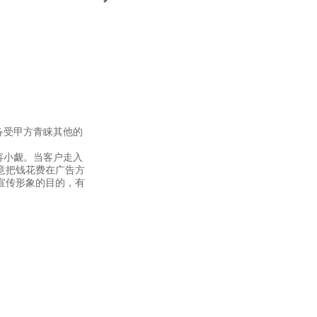
备受甲方青睐其他的
容小觑。当客户走入
意把钱花费在广告方
宣传形象的目的，有