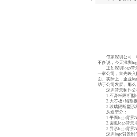
每家深圳公司，都应
不多说，今天深圳l
正如深圳logo背
一家公司，首先映入
面。实际上，企业l
助于公司发展。那么
深圳背景制作公司
1.石膏板隔断型lo
2.大芯板+铝塑板
3.玻璃隔断型形象墙
从造型分：
1.平面logo背景
2.圆弧logo背景
3.异形logo背景
深圳logo背景制