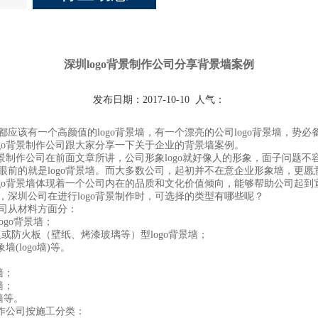
深圳logo背景制作公司分享背景墙案例
发布日期：2017-10-10
人气：
该有一个高颜值的logo背景墙，有一个漂亮的公司logo背景墙，势必
ogo背景制作公司跟大家分享一下关于企业的背景墙案例。
景制作公司在前面文章所讲，公司形象logo就好像人的形象，面子问题不
眼前的就是logo背景墙。而大多数公司，起初并不在意企业形象墙，更愿
ogo背景墙体现着一个公司内在的品质和文化价值倾向，能够帮助公司起到
，深圳公司在进行logo背景制作时，可选择的类型有哪些呢？
从材料方面分：
go背景墙；
或防火板（壁纸、烤漆玻璃等）型logo背景墙；
(logo墙)等。
墙；
墙；
墙等。
作公司按施工分类：