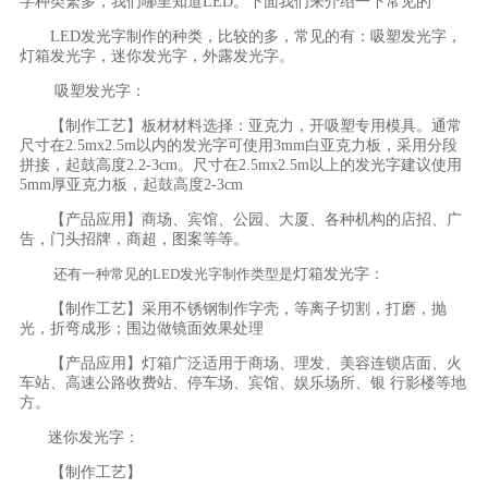
字种类繁多，我们哪里知道LED。下面我们来介绍一下常见的
LED
发光字制作
的种类，比较的多，常见的有：吸塑发光字，
灯箱发光字，迷你发光字，外露发光字。
吸塑发光字：
【制作工艺】板材材料选择：亚克力，开吸塑专用模具。通常
尺寸在
2.5mx2.5m以内的发光字可使用3mm白亚克力板，采用分段
拼接，起鼓高度2.2-3cm。尺寸在2.5mx2.5m以上的发光字建议使用
5mm厚亚克力板，起鼓高度2-3cm
【产品应用】商场、宾馆、公园、大厦、各种机构的店招、广
告，门头招牌，商超，图案等等。
还有一种常见的
LED发光字制作
类型是
灯箱发光字：
【制作工艺】采用不锈钢制作字壳，等离子切割，打磨，抛
光，折弯成形；围边做镜面效果处理
【产品应用】灯箱广泛适用于商场、理发、美容连锁店面、火
车站、高速公路收费站、停车场、宾馆、娱乐场所、银
行影楼等地
方。
迷你发光字：
【制作工艺】