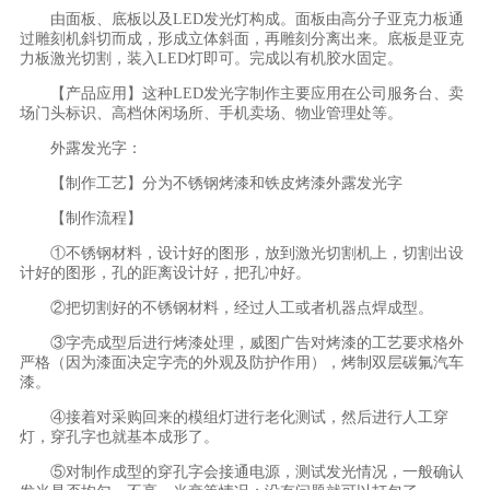
由面板、底板以及
LED发光灯构成。面板由高分子亚克力板通
过雕刻机斜切而成，形成立体斜面，再雕刻分离出来。底板是亚克
力板激光切割，装入LED灯即可。完成以有机胶水固定。
【产品应用】这种LED发光字制作主要应用在公司服务台、卖
场门头标识、高档休闲场所、手机卖场、物业管理处等。
外露发光字：
【制作工艺】分为不锈钢烤漆和铁皮烤漆外露发光字
【制作流程】
①不锈钢材料，设计好的图形，放到激光切割机上，切割出设
计好的图形，孔的距离设计好，把孔冲好。
②把切割好的不锈钢材料，经过人工或者机器点焊成型。
③字壳成型后进行烤漆处理，威图广告对烤漆的工艺要求格外
严格（因为漆面决定字壳的外观及防护作用），烤制双层碳氟汽车
漆。
④接着对采购回来的模组灯进行老化测试，然后进行人工穿
灯，穿孔字也就基本成形了。
⑤对制作成型的穿孔字会接通电源，测试发光情况，一般确认