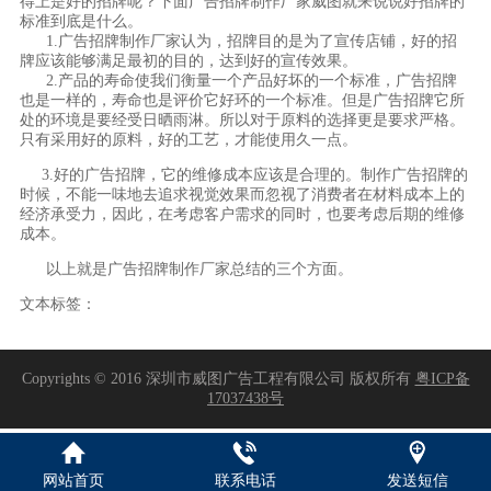
得上是好的招牌呢？下面广告招牌制作厂家威图就来说说好招牌的
标准到底是什么。
1.
广告招牌制作厂家认为，招牌
目的是为了宣传店铺，好的招
牌应该能够满足最初的目的，达到好的宣传效果。
2.产品的寿命使我们衡量一个产品好坏的一个标准，广告招牌
也是一样的，寿命也是评价它好环的一个标准。但是广告招牌它所
处的环境是要经受日晒雨淋。所以对于原料的选择更是要求严格。
只有采用好的原料，好的工艺，才能使用久一点。
3.好的广告招牌，它的维修成本应该是合理的。
制作
广告招牌的
时候，不能一味地去追求视觉效果而忽视了消费者在材料成本上的
经济承受力，因此，在考虑客户需求的同时，也要考虑后期的维修
成本。
以上就是广告招牌制作厂家总结的三个方面。
文本标签：
Copyrights © 2016 深圳市威图广告工程有限公司 版权所有
粤ICP备
17037438号
网站首页
联系电话
发送短信