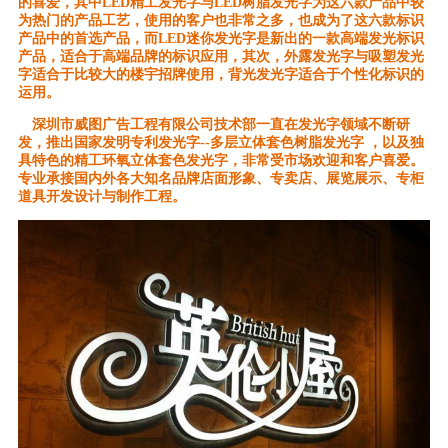
的喜爱，其中LED精工发光字与LED树脂发光字为这六款产品中较
为热门的产品工艺，使用的客户也非常之多，也成为了这六款标识
产品中的首选产品，而LED迷你发光字是新出的一款高端发光标识
产品，适合于高端品牌的标识应用，其次，外露发光字与吸塑发光
字适合于比较大的楼宇招牌使用，背光发光字适合于个性化标识的
运用。
深圳市威图广告工程有限公司
技术部一直在发光字领域不断研
发，推出国家发明专利发光字--多层立体套色树脂发光字 ，以及独
具特色的精工环氧立体套色发光字，非常受市场欢迎和客户喜爱。
专业承接国内外各大知名品牌店面形象、专卖店、展览展示、专柜
道具开发设计与制作工程。