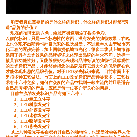
消费者真正需要是的是什么样的标识，什么样的标识才能够“筑
造”品牌的价值？
现在的招牌五颜六色，给城市街道增添了很多色彩。
以前的标识，只是一个标志性的东西，没有发光的独特效果，在晚
上也体现不出那种“夺”目光彩的视觉感受，不过近年来由于城市亮
化工程的逐步完善，加上国家提倡城市亮化，很多二线以上城市都
采用了具有发光效果的品牌标识来体现出品牌的与众不同，选择一
款具有功能性好，又能够很好地表现出品牌标识的独特性及感观性
的发光标识产品，才能够使得您的品牌发挥它最大化的优势所在也
才能体现出您的品牌价值。对于LED发光标识来说，目前市面上不
乏很多种工艺做法。市面上的LED发光标识产品种类繁多，工艺技
术有十几种之多，如何在众多的产品中找到一款主流的并且最适合
自己品牌标识的产品，应该是每一位客户所关心的问题。
目前主流的发光标识产品有如下几种：
1、LED精工立体字
2、LED树脂发光字
3、LED外露发光字
4、LED迷你发光字
5、LED吸塑发光字
6、LED背光发光字
以上六种发光字各自都有其自己的独特性，也深受社会各界人仕