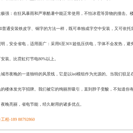
性极强：在狂风暴雨和严寒酷暑中能正常使用，不怕冰雹等异物的撞击。
.和普通安装铁皮字、铜字的方法一样，既可单独成字空中安装，又可依托
明，安全省电，适用面广：采用6至36V超低压供电，字体不会发热，避
安装。比霓虹灯节电80%以上。
城市夜晚的一道独特的风景线，它是以led模组作为光源的。当我们驻足
色的楼体发光字招牌。我们被它的绚丽所吸引，直到脖子变酸，不知道你
，夜晚亮丽，省电节能，经久耐用的诸多优点。
程-189 88792860