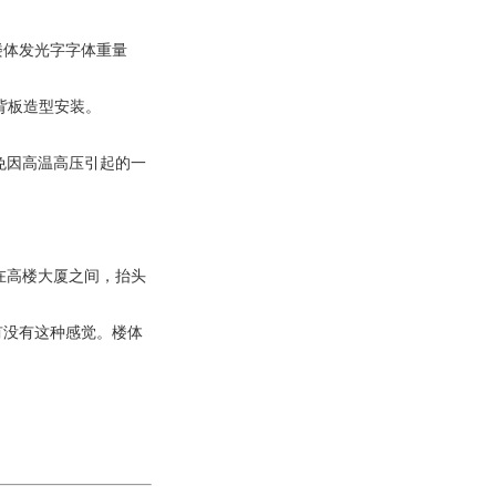
楼体发光字字体重量
背板造型安装。
免因高温高压引起的一
在高楼大厦之间，抬头
有没有这种感觉。楼体