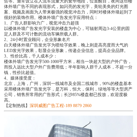
告等。通常设立在人流车流量大的繁华地段，位置醒目，夜间这些楼
体外墙广告不同的表现形式，如闪亮的发光字，美轮美奂的灯光图
案、视频及画面为人带来极强的视觉冲击力，同时对楼体外墙起到了
很好的装饰作用。楼体外墙广告发光字应用特点：
1、广告人群影响力广，视觉冲击力超强
以楼体外墙广告发光字安装的楼盘为中心，可辐射周边3-4公里的固
定人群及不可计数的流动车辆所载人群。
2、24小时置业顾问，企业形象名片
白天楼体外墙广告发光字为喷绘字效果，晚上则是高亮度而大气的
LED发光字效果，彰显企业形象，传递企业信息，提高企业品牌。
3、性价比高，千人成本少：
楼体外墙广告发光字500-1000平方米，相当一块超大型的户外广告，
而投入远比大型户外广告费用低；半年影响人群千人成本，不超一分
钱，性价比超值。
4、媒体接受度：
北京，上海，广州，深圳一线城市及全国二线城市，90%的楼盘基本
采用楼体外墙广告发光字，是万科，恒大，保利，绿地等等大型房产
公司，销售所常用的广告形式；长沙85%楼盘都已投放，欢迎度极
高。
【定制热线】
深圳威图广告工程-189 8879 2860