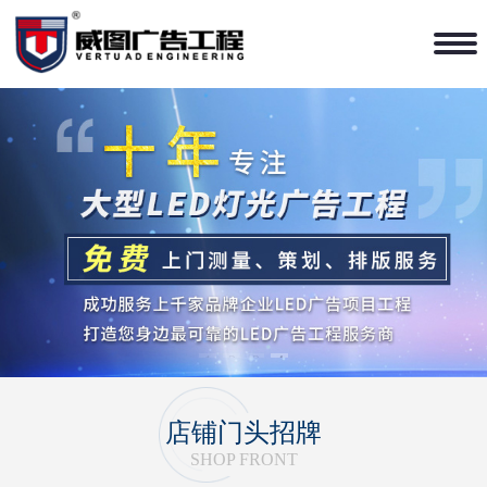
1
2
3
4
店铺门头招牌
SHOP FRONT