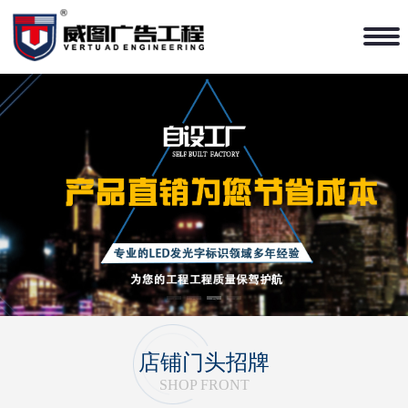
1
2
3
4
店铺门头招牌
SHOP FRONT